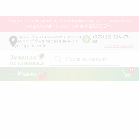
Качественные семена, удобрения, инструменты и
аксессуары для сада и огорода. Быстрая доставка по
Беларуси, выгодные цены и большой ассортимент
Уважаемые клиенты, сумма минимального заказа на
нашем сайте составляет 20.00 BYN
г. Брест, Партизанском пр- т, за
+375 (29) 724-77-
домом № 9 на пересечении с
68
ул. Орловской
Заказать звонок
0
Меню