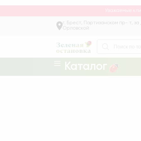
Качественные семена, удобрения, инструменты и аксесс
Уважаемые кли
г. Брест, Партизанском пр- т, з
Орловской
Каталог
Аксессуары для
растений
Газонная трава
Лук