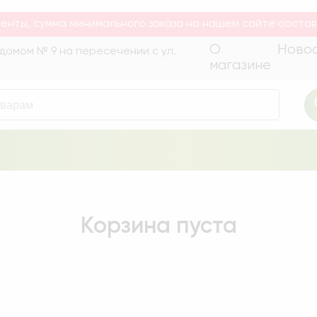
уары для сада и огорода. Быстрая доставка по Беларуси
енты, сумма минимального заказа на нашем сайте состав
О
Ново
а домом № 9 на пересечении с ул.
магазине
Корзина пуста