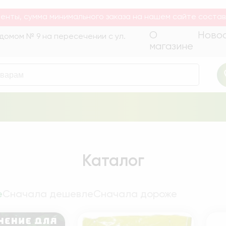
уары для сада и огорода. Быстрая доставка по Беларуси
енты, сумма минимального заказа на нашем сайте состав
О
Ново
а домом № 9 на пересечении с ул.
магазине
Каталог
е
Сначала дешевле
Сначала дороже