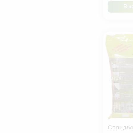
В к
Спандб