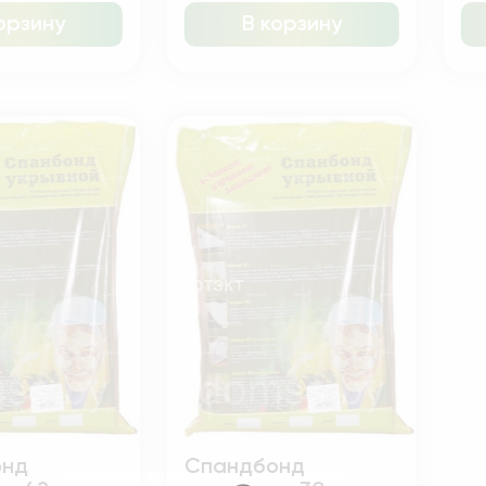
орзину
В корзину
онд
Спандбонд