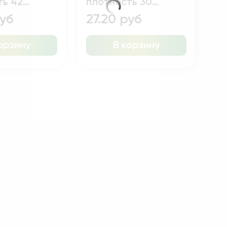
ть 42
плотность 30
.2м 10м.п
шир.4.2м 10м.п
руб
27.20 руб
орзину
В корзину