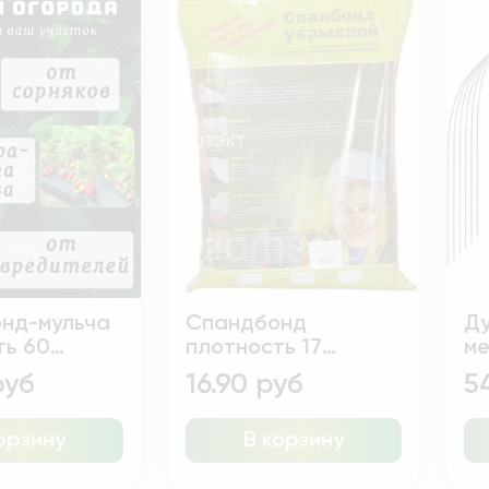
ь
нд-мульча
Спандбонд
Ду
ть 60
плотность 17
ме
шир.3.2м 10м.п
ко
руб
16.90 руб
5
орзину
В корзину