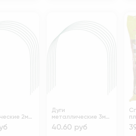
Дуги
С
ческие 2м
металлические 3м
пл
т 6шт
комплект 6шт
ши
руб
40.60 руб
3