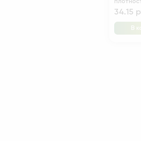
плотнос
ширина 4
34.15 
В к