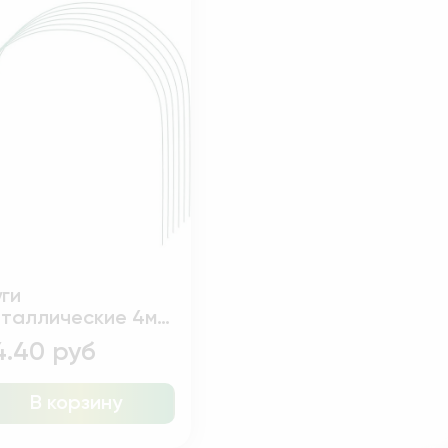
ги
таллические 4м
мплект 6шт
4.40 руб
В корзину