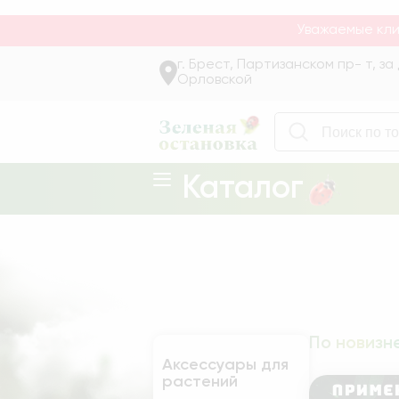
Качественные семена, удобрения, инструменты и аксесс
Уважаемые кли
г. Брест, Партизанском пр- т, з
Орловской
Каталог
Аксессуары для
растений
Газонная трава
По новизн
Лук
Аксессуары для
растений