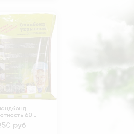
пандбонд
отность 60
рина 3.2м 10 м.п
9.50 руб